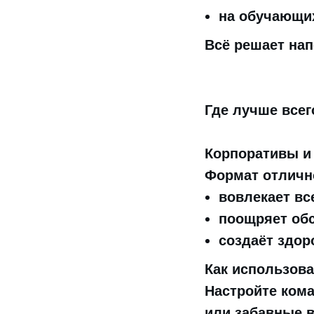
на обучающих
Всё решает нап
Где лучше всег
Корпоративы и
Формат отличн
вовлекает вс
поощряет об
создаёт здор
Как использова
Настройте ком
или забавные 