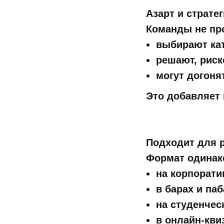
Азарт и страте
Команды не про
выбирают кат
решают, риск
могут догоня
Это добавляет 
Подходит для 
Формат одинак
на корпорати
в барах и паб
на студенчес
в онлайн-кви