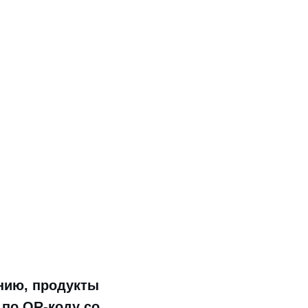
нию, продукты
по QR-коду со