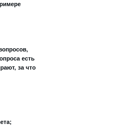
примере
вопросов,
опроса есть
рают, за что
ета;