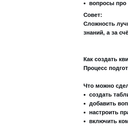
вопросы про
Совет:
Сложность луч
знаний, а за с
Как создать кв
Процесс подго
Что можно сде
создать табл
добавить воп
настроить пр
включить ко