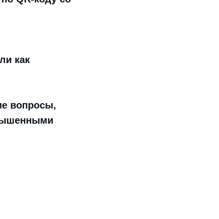
ли как
ие вопросы,
овышенными