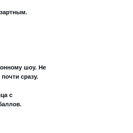
азартным.
онному шоу. Не
почти сразу.
ца с
баллов.