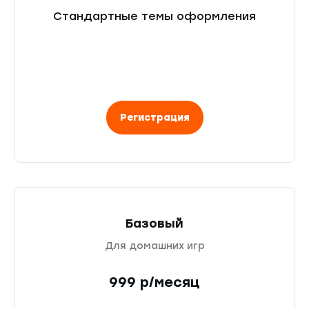
Стандартные темы оформления
Регистрация
Базовый
Для домашних игр
999 р/месяц