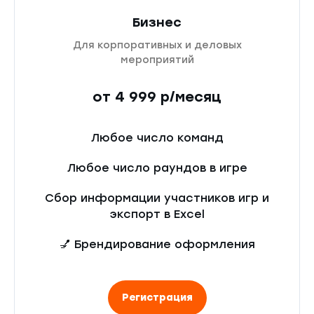
Бизнес
Для корпоративных и деловых
мероприятий
от 4 999 р/месяц
Любое число команд
Любое число раундов в игре
Сбор информации участников игр и
экспорт в Excel
💅 Брендирование оформления
Регистрация